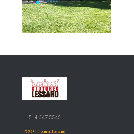
514 647 5542
©
2026
Clôtures Lessard