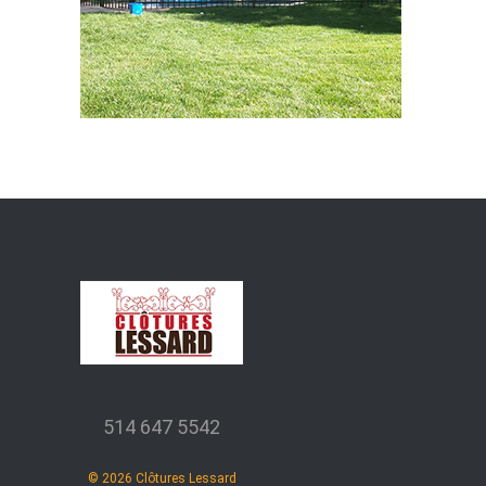
514 647 5542
©
2026
Clôtures Lessard