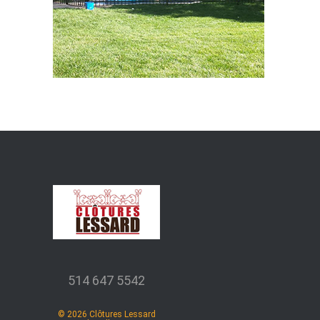
514 647 5542
©
2026
Clôtures Lessard